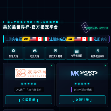
加载失败: 不能播放当前文件
智能精密物联网焊台
IoT 智 能 管 理 平 台
视频播放
您的理想焊接方案选择
关
开
>
首页
焊接工具设备
焊接工具设备