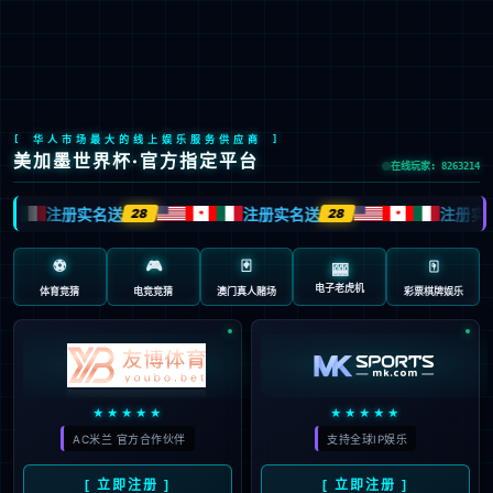
加载失败: 不能播放当前文件
创新压力全闭环系统
3C手机智能穿戴FPC精密焊接
视频播放
关
开
>
>
>
首页
产品中心
焊接装联/视觉AOI
FPC热压焊